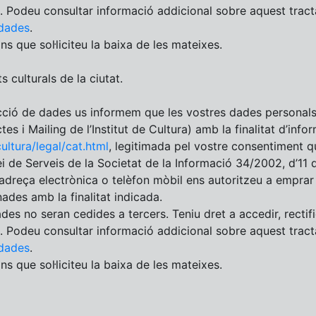
s. Podeu consultar informació addicional sobre aquest trac
dades
.
ns que sol·liciteu la baixa de les mateixes.
s culturals de la ciutat.
ció de dades us informem que les vostres dades personals 
es i Mailing de l’Institut de Cultura) amb la finalitat d’info
cultura/legal/cat.html
, legitimada pel vostre consentiment q
i de Serveis de la Societat de la Informació 34/2002, d’11 d
dreça electrònica o telèfon mòbil ens autoritzeu a emprar 
des amb la finalitat indicada.
ades no seran cedides a tercers. Teniu dret a accedir, rectifi
s. Podeu consultar informació addicional sobre aquest trac
dades
.
ns que sol·liciteu la baixa de les mateixes.