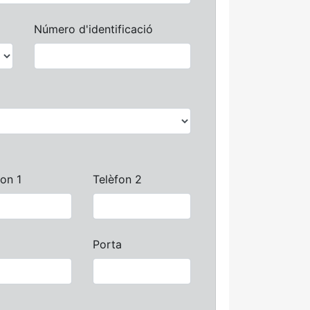
Número d'identificació
fon 1
Telèfon 2
Porta