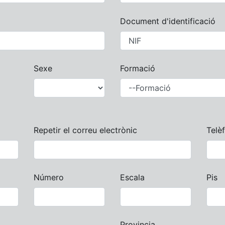
Document d'identificació
Sexe
Formació
Repetir el correu electrònic
Telè
Número
Escala
Pis
Provincia