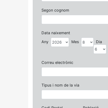
Segon cognom
Data naixement
Any
Mes
Dia
Correu electrònic
Tipus i nom de la via
Codi Postal
Població