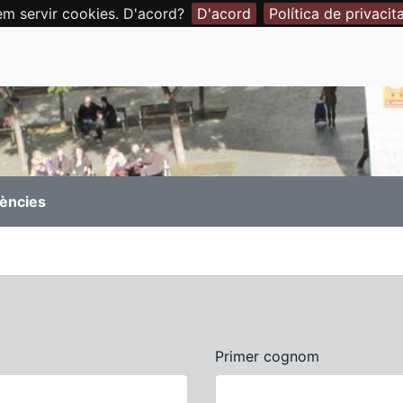
em servir cookies. D'acord?
D'acord
Política de privacit
rències
Primer cognom