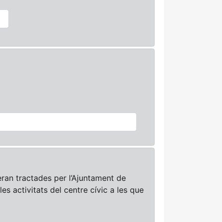
ran tractades per l’Ajuntament de
les activitats del centre cívic a les que