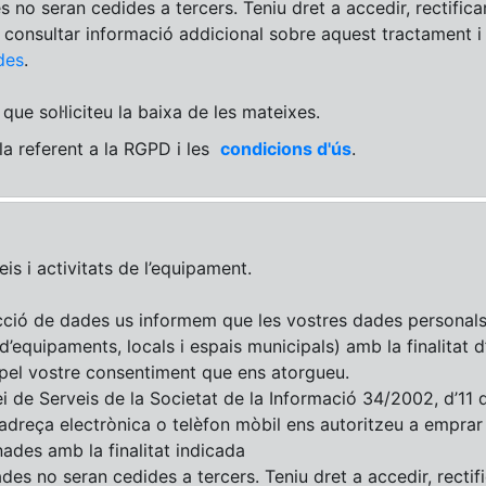
es no seran cedides a tercers. Teniu dret a accedir, rectifica
u consultar informació addicional sobre aquest tractament 
des
.
que sol·liciteu la baixa de les mateixes.
ula referent a la RGPD i les
condicions d'ús
.
is i activitats de l’equipament.
ció de dades us informem que les vostres dades personals 
 d’equipaments, locals i espais municipals) amb la finalitat d
 pel vostre consentiment que ens atorgueu.
i de Serveis de la Societat de la Informació 34/2002, d’11 d
dreça electrònica o telèfon mòbil ens autoritzeu a emprar 
ades amb la finalitat indicada
ades no seran cedides a tercers. Teniu dret a accedir, rectifi