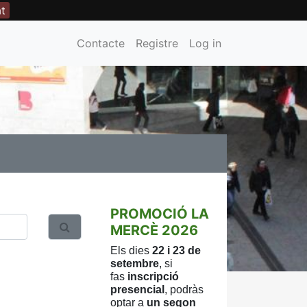
at
Contacte
Registre
Log in
PROMOCIÓ LA
MERCÈ 2026
Els dies
22 i 23 de
setembre
, si
fas
inscripció
presencial
, podràs
optar a
un
segon