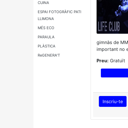
CUINA
ESPAI FOTOGRÀFIC PATI
LLIMONA
MÉS ECO
PARAULA
gimnàs de MMA.
PLÀSTICA
important no es
ReGENERA'T
Preu:
Gratuït