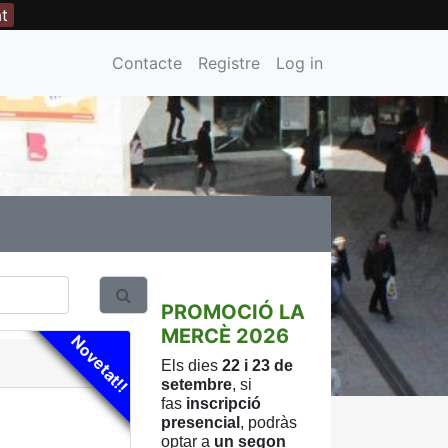
at
Contacte
Registre
Log in
PROMOCIÓ LA
MERCÈ 2026
Novetat!!
Els dies
22 i 23 de
setembre
, si
fas
inscripció
presencial
, podràs
optar a
un
segon