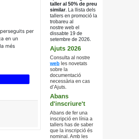
taller al 50% de preu
similar
. La llista
dels
tallers en promoció la
trobareu al
nostre
web el
perseguits per
dissabte 19 de
ça en un
setembre de 2026.
lla més
Ajuts 2026
Consulta
al nostre
web
les novetats
sobre la
documentació
necessària en cas
d’Ajuts.
Abans
d'inscriure't
Abans de fer una
inscripció en línia a
tallers has de saber
que la inscripció és
nominal. Amb les