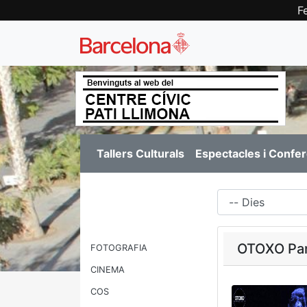
F
Tallers Culturals
Espectacles i Confe
Dies
OTOXO Pant
FOTOGRAFIA
CINEMA
COS