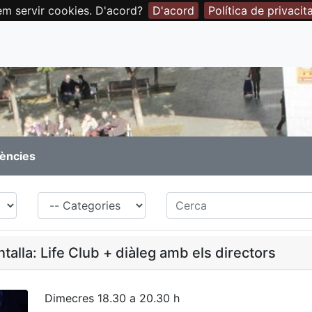
em servir cookies. D'acord?
D'acord
Política de privacit
rències
Família
Cerca
alla: Life Club + diàleg amb els directors
Dimecres 18.30 a 20.30 h