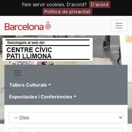
Fem servir cookies. D'acord?
D'acord
Política de privacitat
Tallers Culturals
Espectacles i Conferències
Dies
Família