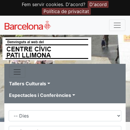
Fem servir cookies. D'acord?
D'acord
Política de privacitat
Tallers Culturals
Espectacles i Conferències
Dies
Família