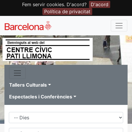
Fem servir cookies. D'acord?
D'acord
Política de privacitat
Tallers Culturals
Espectacles i Conferències
Dies
Família