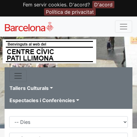
Fem servir cookies. D'acord?
D'acord
Política de privacitat
Tallers Culturals
Espectacles i Conferències
Dies
Família