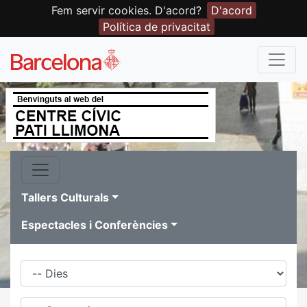
Fem servir cookies. D'acord?
D'acord
Política de privacitat
Tallers Culturals
Espectacles i Conferències
Dies
Família