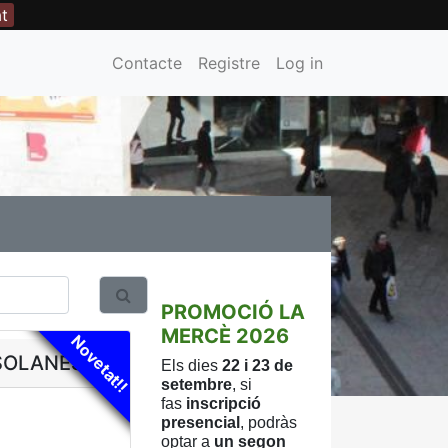
at
Contacte
Registre
Log in
PROMOCIÓ LA
MERCÈ 2026
Novetat!!
SOLANES!
Els dies
22 i 23 de
setembre
, si
fas
inscripció
presencial
, podràs
optar a
un
segon