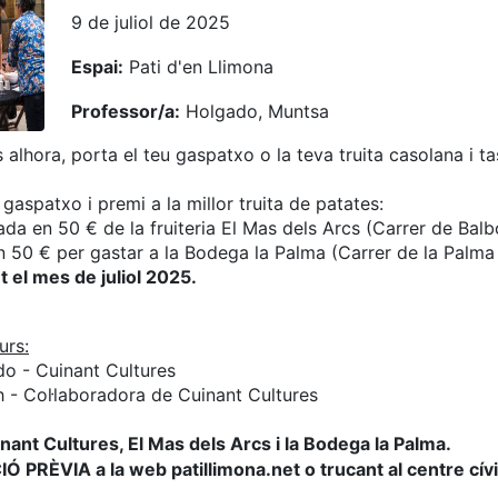
9 de juliol de 2025
Espai:
Pati d'en Llimona
Professor/a:
Holgado, Muntsa
alhora, porta el teu gaspatxo o la teva truita casolana i t
 gaspatxo i premi a la millor truita de patates:
rada en 50 € de la fruiteria El Mas dels Arcs (Carrer de Balb
n 50 € per gastar a la Bodega la Palma (Carrer de la Palma
t el mes de juliol 2025.
urs:
o - Cuinant Cultures
h - Col·laboradora de Cuinant Cultures
nant Cultures, El Mas dels Arcs i la
Bodega
la Palma.
IÓ PRÈVIA
a la
web patillimona.net o trucant al centre cív