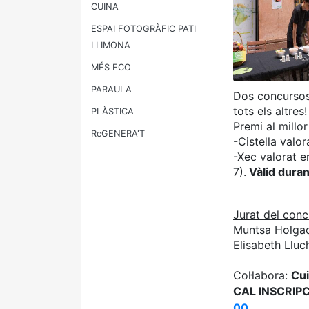
CUINA
ESPAI FOTOGRÀFIC PATI
LLIMONA
MÉS ECO
PARAULA
Dos concursos 
tots els altres!
PLÀSTICA
Premi al millor
ReGENERA'T
-Cistella valo
-Xec valorat e
7).
Vàlid duran
Jurat del conc
Muntsa Holgad
Elisabeth Lluc
Col·labora:
Cui
CAL INSCRIPC
00
.