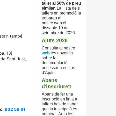
taller al 50% de preu
similar
. La llista
dels
tallers en promoció la
trobareu al
nostre
web el
dissabte 19 de
setembre de 2026.
asta’n també
Ajuts 2026
Consulta
al nostre
oa, 13)
web
les novetats
sobre la
 de Sant Just,
documentació
necessària en cas
d’Ajuts.
Abans
d'inscriure't
Abans de fer una
inscripció en línia a
tallers has de saber
ic:
932 56 61
que la inscripció és
nominal. Amb les